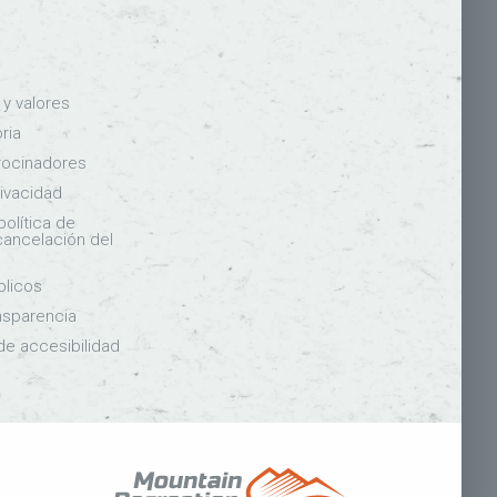
n y valores
ria
rocinadores
rivacidad
política de
 cancelación del
blicos
nsparencia
de accesibilidad