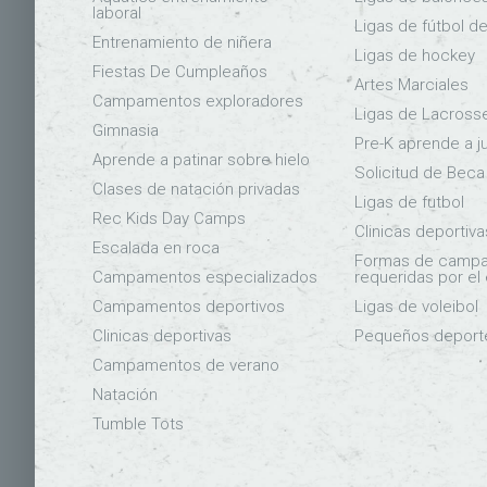
laboral
Ligas de fútbol d
Entrenamiento de niñera
Ligas de hockey
Fiestas De Cumpleaños
Artes Marciales
Campamentos exploradores
Ligas de Lacross
Gimnasia
Pre-K aprende a j
Aprende a patinar sobre hielo
Solicitud de Beca
Clases de natación privadas
Ligas de futbol
Rec Kids Day Camps
Clinicas deportiva
Escalada en roca
Formas de camp
Campamentos especializados
requeridas por el
Campamentos deportivos
Ligas de voleibol
Clinicas deportivas
Pequeños deport
Campamentos de verano
Natación
Tumble Tots