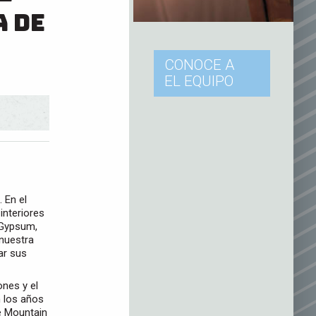
a de
CONOCE A
EL EQUIPO
 En el
interiores
a Gypsum,
 nuestra
ar sus
ones y el
n los años
de Mountain