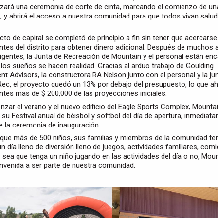
zará una ceremonia de corte de cinta, marcando el comienzo de un
n, y abrirá el acceso a nuestra comunidad para que todos vivan salud
cto de capital se completó de principio a fin sin tener que acercarse
ntes del distrito para obtener dinero adicional. Después de muchos 
ligentes, la Junta de Recreación de Mountain y el personal están en
 los sueños se hacen realidad. Gracias al arduo trabajo de Goulding
t Advisors, la constructora RA Nelson junto con el personal y la ju
ec, el proyecto quedó un 13% por debajo del presupuesto, lo que ah
ntes más de $ 200,000 de las proyecciones iniciales.
zar el verano y el nuevo edificio del Eagle Sports Complex, Mounta
 su Festival anual de béisbol y softbol del día de apertura, inmediat
 la ceremonia de inauguración.
que más de 500 niños, sus familias y miembros de la comunidad te
n día lleno de diversión lleno de juegos, actividades familiares, comi
 sea que tenga un niño jugando en las actividades del día o no, Mou
ienvenida a ser parte de nuestra comunidad.