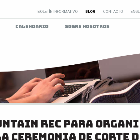
BOLETÍN INFORMATIVO
BLOG
CONTACTO
ENGL
Instalaciones
Información Para Jóve
Calendario
Sobre Nosotros
ntain Rec para organ
la ceremonia de corte d