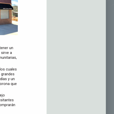
tener un
sirve a
unitarias,
los cuales
 grandes
días y un
Corona que
ejo
isitantes
comprarán