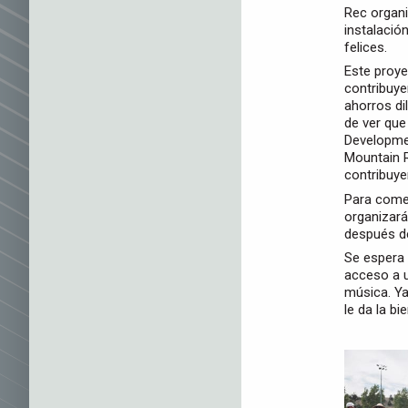
Rec organi
instalació
felices.
Este proye
contribuye
ahorros di
de ver que
Developmen
Mountain R
contribuye
Para comen
organizará
después de
Se espera 
acceso a u
música. Ya
le da la b