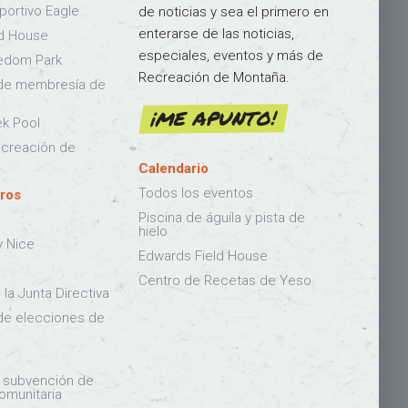
ortivo Eagle
de noticias y sea el primero en
enterarse de las noticias,
ld House
especiales, eventos y más de
edom Park
Recreación de Montaña.
 de membresía de
¡ME APUNTO!
k Pool
ecreación de
Calendario
Todos los eventos
ros
Piscina de águila y pista de
n
hielo
y Nice
Edwards Field House
Centro de Recetas de Yeso
la Junta Directiva
de elecciones de
 subvención de
omunitaria