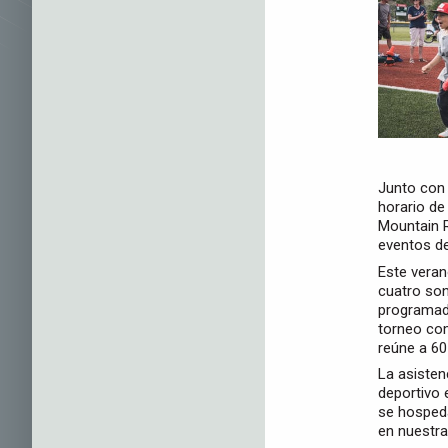
Junto con 
horario de
Mountain R
eventos de
Este veran
cuatro so
programado
torneo com
reúne a 60
La asisten
deportivo 
se hosped
en nuestra