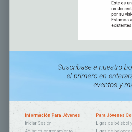
Este es un
rendimient
por su vis
Estamos an
existentes
Suscríbase a nuestro bo
el primero en enterars
eventos y m
Información Para Jóvenes
Para Jóvenes Co
Iniciar Sesión
Ligas de béisbol y
Aquatics entrenamiento
Ligas de balonce