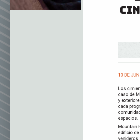
cin
10 DE JUN
Los cimien
caso de Mo
y exterior
cada progr
comunidad
espacios.
Mountain R
edificio d
venideros.