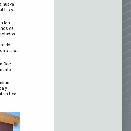
a nueva
ables y
 a los
años de
cantados
nta de
orró a los
in Rec
amente
ndrán
da y
ntain Rec