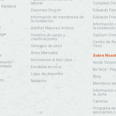
laboral
Complejo Dep
e bandera
Deportes Drop-In
Edwards Fie
Información de membresía de
Edwards Fre
la instalación
Información
e
Adultos Mayores Activos
la instalación
ugar
Horarios de juego y
Gypsum Cree
clasificaciones
Centro de R
Gimnasio de yeso
Yeso
Artes Marciales
s
Sobre Nosot
Recreación al Aire Libre
amento
Iniciar Sesió
 estado
Escalada en roca
Be Nice - Pla
Ligas de deportes
Blog
es
Natación
Miembros de 
Información 
la Junta
Carreras
Programa de
asociación c